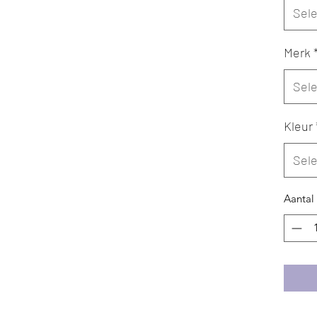
Sel
Merk
Sel
Kleur
Sel
Aantal