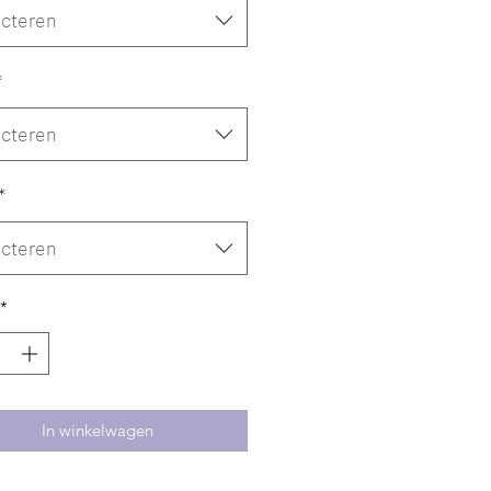
ecteren
*
ecteren
*
ecteren
*
In winkelwagen