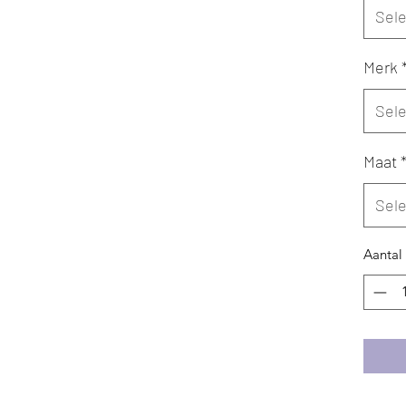
Sel
Merk
Sel
Maat
Sel
Aantal