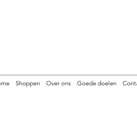
ome
Shoppen
Over ons
Goede doelen
Cont