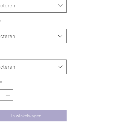
ecteren
*
ecteren
*
ecteren
*
In winkelwagen