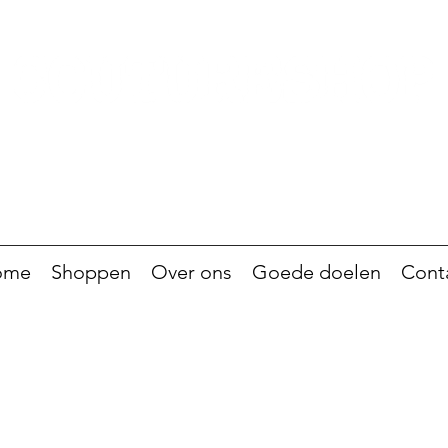
ome
Shoppen
Over ons
Goede doelen
Cont