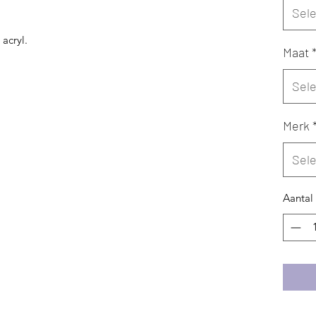
Sel
 acryl.
Maat
Sel
Merk
Sel
Aantal