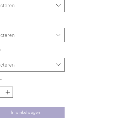
ecteren
*
ecteren
*
ecteren
*
In winkelwagen