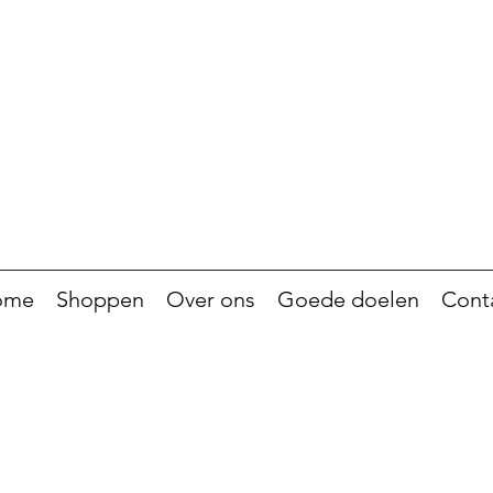
ome
Shoppen
Over ons
Goede doelen
Cont