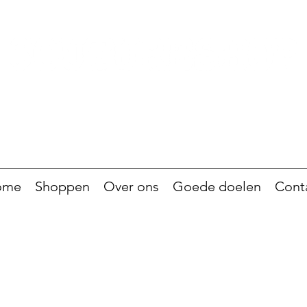
ome
Shoppen
Over ons
Goede doelen
Cont