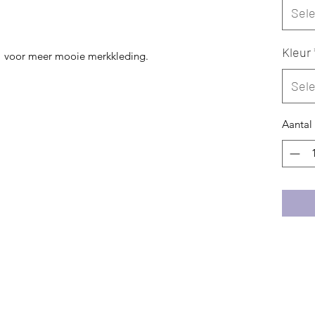
Sel
Kleur
s" voor meer mooie merkkleding.
Sel
Aantal