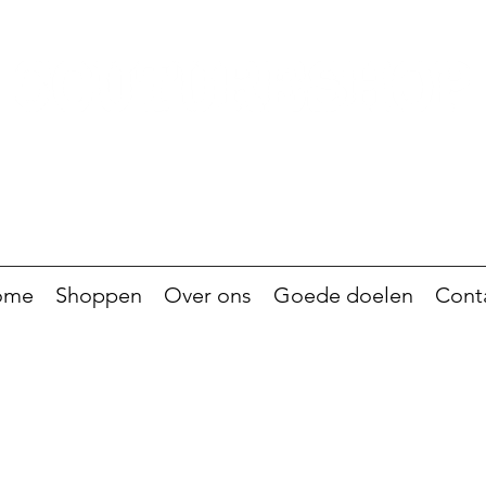
ome
Shoppen
Over ons
Goede doelen
Cont