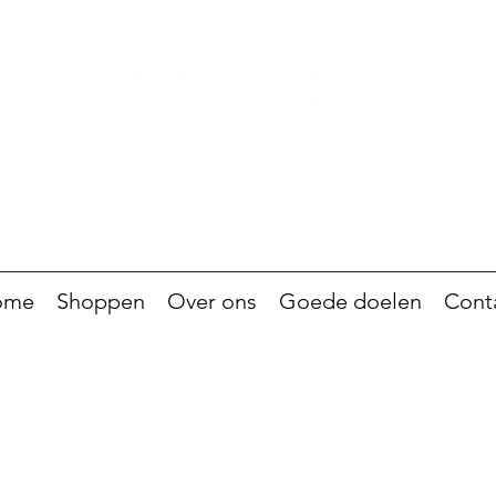
ome
Shoppen
Over ons
Goede doelen
Cont