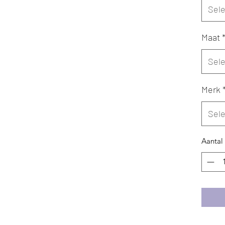
Sel
Maat
Sel
Merk
Sel
Aantal