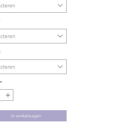
ecteren
*
ecteren
*
ecteren
*
In winkelwagen