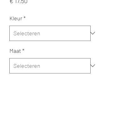
Prijs
€ 17,50
Kleur
*
Maat
*
Merk
*
Aantal
*