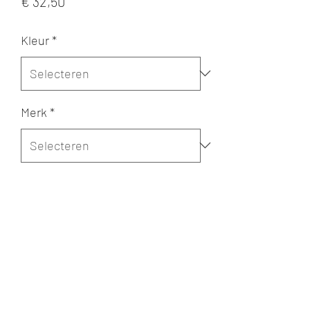
Prijs
€ 32,50
Kleur
*
Merk
*
Maat
*
Aantal
*