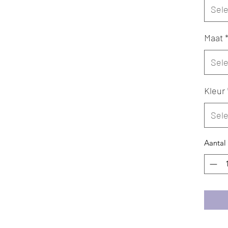
Sel
Maat
Sel
Kleur
Sel
Aantal