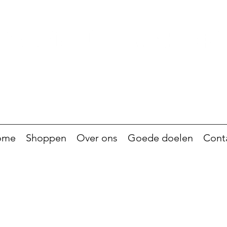
ome
Shoppen
Over ons
Goede doelen
Cont