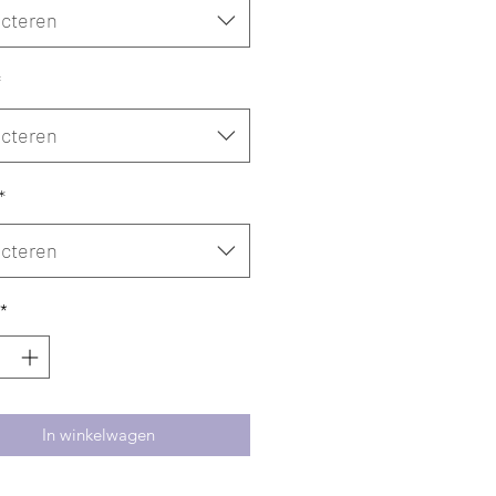
ecteren
*
ecteren
*
ecteren
*
In winkelwagen