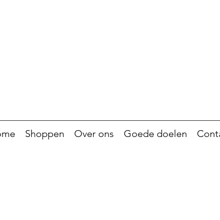
ome
Shoppen
Over ons
Goede doelen
Cont