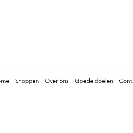
ome
Shoppen
Over ons
Goede doelen
Cont