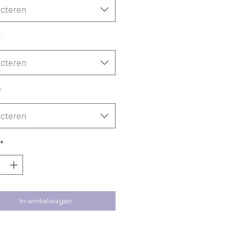
ecteren
*
ecteren
*
ecteren
*
In winkelwagen