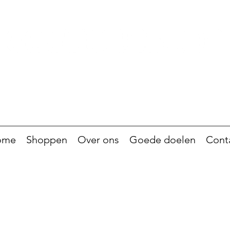
ome
Shoppen
Over ons
Goede doelen
Cont