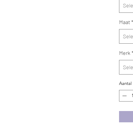
Sel
Maat
Sel
Merk
Sel
Aantal