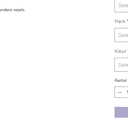
Sel
andere vezels.
Merk
Sel
Kleur
Sel
Aantal