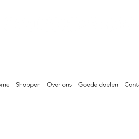
ome
Shoppen
Over ons
Goede doelen
Cont