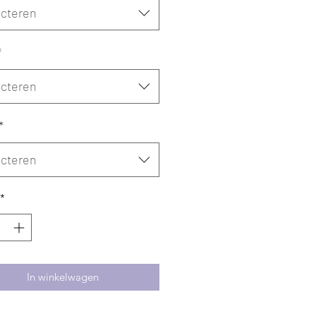
ecteren
*
ecteren
*
ecteren
*
In winkelwagen