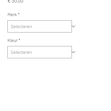
Prijs
€ 30,00
Merk
*
Kleur
*
Maat
*
Aantal
*