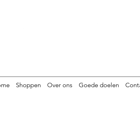
ome
Shoppen
Over ons
Goede doelen
Cont