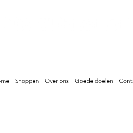
ome
Shoppen
Over ons
Goede doelen
Cont