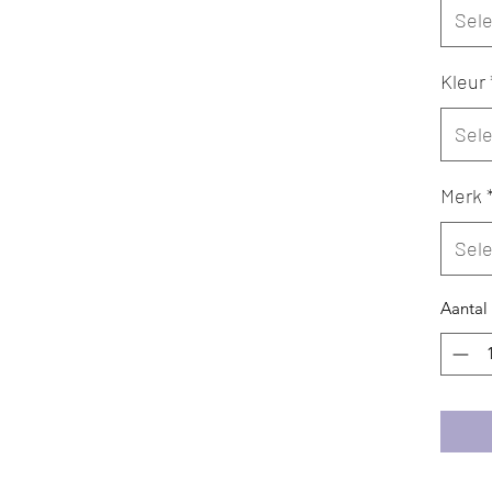
Sel
Kleur
Sel
Merk
Sel
Aantal