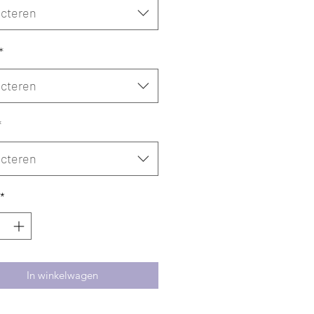
ecteren
*
ecteren
*
ecteren
*
In winkelwagen