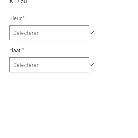
Prijs
€ 17,50
Kleur
*
Maat
*
Merk
*
Aantal
*