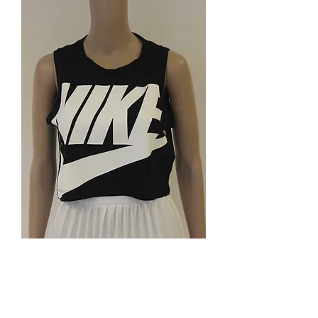
Nike zwarte top maat S
Prijs
€ 10,00
Niet op voorraad