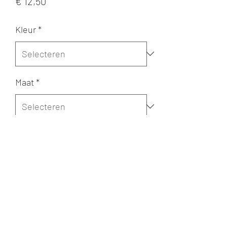
Prijs
€ 12,50
Kleur
*
Maat
*
Merk
*
Aantal
*