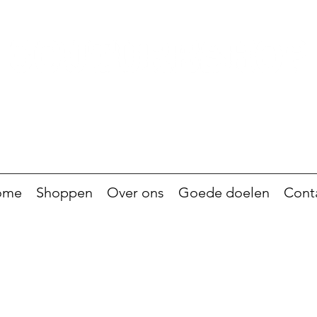
ome
Shoppen
Over ons
Goede doelen
Cont