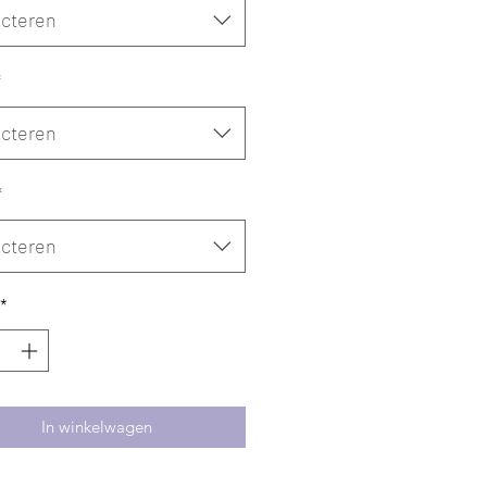
ecteren
*
ecteren
*
ecteren
*
In winkelwagen