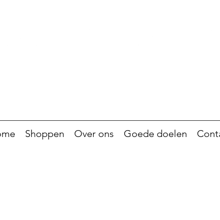
ome
Shoppen
Over ons
Goede doelen
Cont