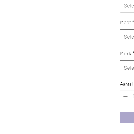
Sel
Maat
Sel
Merk
Sel
Aantal